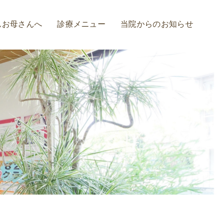
んお母さんへ
診療メニュー
当院からのお知らせ
診療の流れ
虫歯治療
歯周病予防・治療
インプラント
入れ歯
ホワイトニング
審美治療
矯正治療
セレック治療