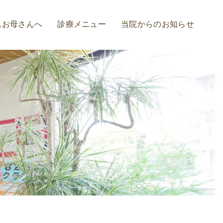
んお母さんへ
診療メニュー
当院からのお知らせ
診療の流れ
虫歯治療
歯周病予防・治療
インプラント
入れ歯
ホワイトニング
審美治療
矯正治療
セレック治療