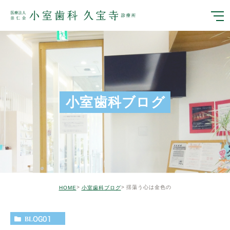
小室歯科ブログ
揺蕩う心は金色の
HOME
小室歯科ブログ
BLOG01