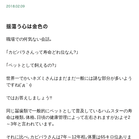
2018.02.09
揺蕩う心は金色の
職場での何気ない会話｡
｢カピバラさんって寿命どれ位なん?｣
｢ペットとして飼えるの?｣
世界一でかいネズミさんはまだまだ一般には謎な部分が多いよう
ですね(´д｀ι)
ではお答えしましょう!!
同じ齧歯類で一般的にペットとして普及しているハムスターの寿
命は種類､体格､日頃の健康管理によって左右されますがおよそ2
～3年と言われています｡
それに比べ､カピバラさんは7年～12年程｡体重は65キロ位ありま