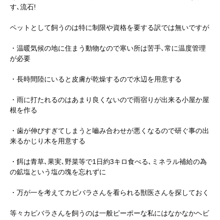
す､流石!
ペットとして飼うのは特に制限や資格を要する訳では無いですが
・温暖気候の地に住まう動物なので寒い所は苦手､常に温度管理
が必要
・長時間陸にいると皮膚が乾燥するので水辺を用意する
・雨に打たれるのはあまり良くないので雨宿りが出来る小屋か屋
根を作る
・歯が伸びすぎてしまうと嚙み合わせが悪くなるので研ぐ事の出
来るかじり木を用意する
・餌は青草､果実､野菜等で1日約3キロ食べる､ミネラル補給の為
の鉱塩という塩の塊を忘れずに
・万が一を考えてカピバラさんを看られる獣医さんを探しておく
等々カピバラさんを飼うのは一般ピーポーな私にはなかなかヘビ