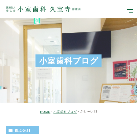
小室歯科ブログ
さむ〜い‼︎‼︎
HOME
小室歯科ブログ
BLOG01