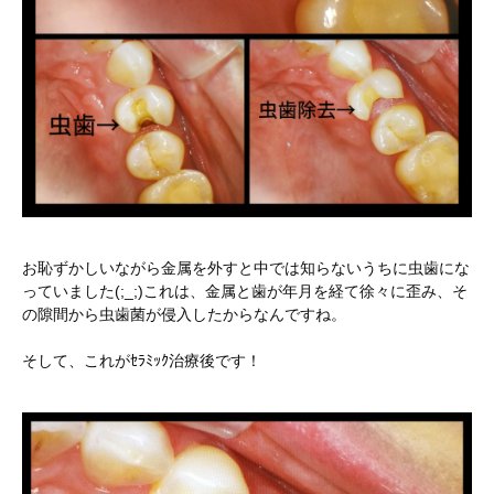
お恥ずかしいながら金属を外すと中では知らないうちに虫歯にな
っていました(;_;)これは、金属と歯が年月を経て徐々に歪み、そ
の隙間から虫歯菌が侵入したからなんですね。
そして、これがｾﾗﾐｯｸ治療後です！