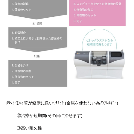
ﾒﾘｯﾄ:①材質が健康に良いｾﾗﾐｯｸ (金属を使わない為ﾉﾝｱﾚﾙｷﾞｰ)
②治療が短期間(その日に治せます)
③高い耐久性