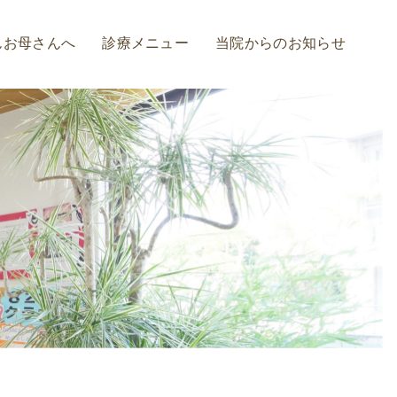
んお母さんへ
診療メニュー
当院からのお知らせ
診療の流れ
虫歯治療
歯周病予防・治療
インプラント
入れ歯
ホワイトニング
審美治療
矯正治療
セレック治療