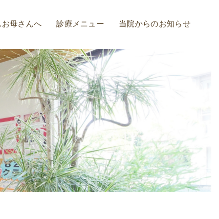
んお母さんへ
診療メニュー
当院からのお知らせ
診療の流れ
虫歯治療
歯周病予防・治療
インプラント
入れ歯
ホワイトニング
審美治療
矯正治療
セレック治療