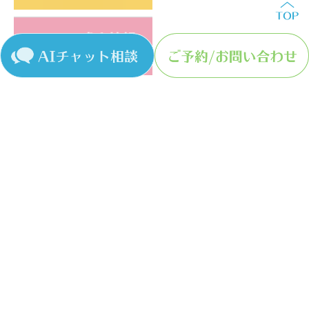
〒581−0072 大阪府八尾市久宝寺2-3-19
© 医療法人崇仁会小室歯科久宝寺診療所
＞サイトマップ