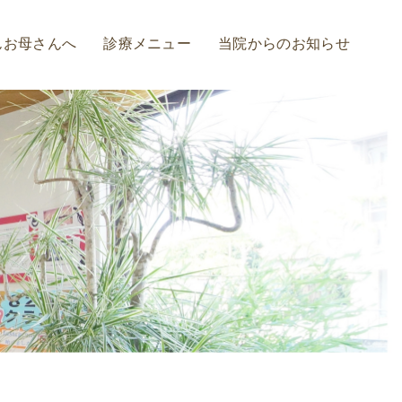
んお母さんへ
診療メニュー
当院からのお知らせ
診療の流れ
虫歯治療
歯周病予防・治療
インプラント
入れ歯
ホワイトニング
審美治療
矯正治療
セレック治療