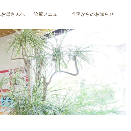
んお母さんへ
診療メニュー
当院からのお知らせ
診療の流れ
虫歯治療
歯周病予防・治療
インプラント
入れ歯
ホワイトニング
審美治療
矯正治療
セレック治療